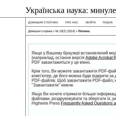
Українська наука: минуле
ДОМАШНЯ СТОРІНКА
ПРО НАС
УВІЙТИ
ПОШУК
Домашня сторінка
>
№ 19(2) (2014)
>
Ліповка
Якщо у Вашому браузері встановлений мо
(наприклад, остання версія
Adobe Acrobat 
PDF завантажиться у це вікно.
Крім того, Ви можете завантажити PDF-фай
комп'ютер, де його можна буде відкрити з
PDF-файлів. Щоб завантажити PDF-файл, н
"Завантажити" нижче.
Якщо Ви хочете отримати більше інформації
файлами, роздруковувати та зберігати їх, 
Highwire Press
Frequently Asked Questions 